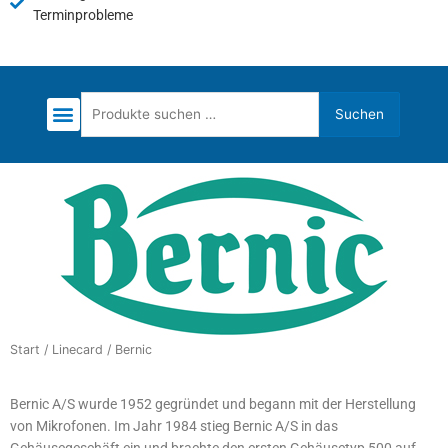
Terminprobleme
Suchen
Suchen
nach:
Start
/
Linecard
/ Bernic
Bernic A/S wurde 1952 gegründet und begann mit der Herstellung
von Mikrofonen. Im Jahr 1984 stieg Bernic A/S in das