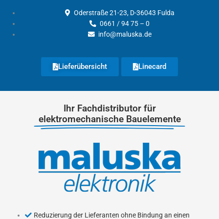
Zum
Oderstraße 21-23, D-36043 Fulda
Inhalt
0661 / 94 75 – 0
springen
info@maluska.de
Lieferübersicht
Linecard
Ihr Fachdistributor für
elektromechanische Bauelemente
Reduzierung der Lieferanten ohne Bindung an einen