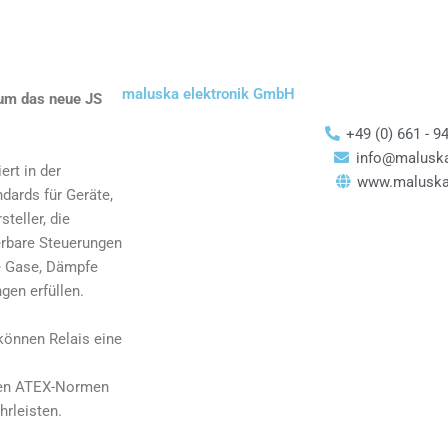
maluska elektronik GmbH
 um das neue JS
+49 (0) 661 - 9
info@malusk
rt in der
www.maluska
dards für Geräte,
teller, die
rbare Steuerungen
e Gase, Dämpfe
en erfüllen.
können Relais eine
den ATEX-Normen
hrleisten.