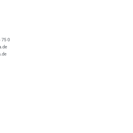
4 75 0
a.de
.de