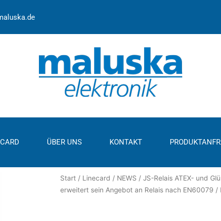
maluska.de
ECARD
ÜBER UNS
KONTAKT
PRODUKTANFR
Start
/
Linecard
/ NEWS / JS-Relais ATEX- und Gl
erweitert sein Angebot an Relais nach EN60079 