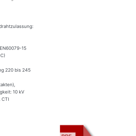
drahtzulassung:
C/EN60079-15
°C)
ng 220 bis 245
akten),
keit: 10 kV
L CTI