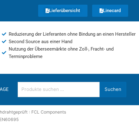
Lieferübersicht
Linecard
Reduzierung der Lieferanten ohne Bindung an einen Hersteller
Second Source aus einer Hand
Nutzung der Überseemärkte ohne Zoll-, Fracht- und
Terminprobleme
Suchen
Suchen
AGE
nach:
ühdrahtgeprüft : FCL Components
/ EN60695