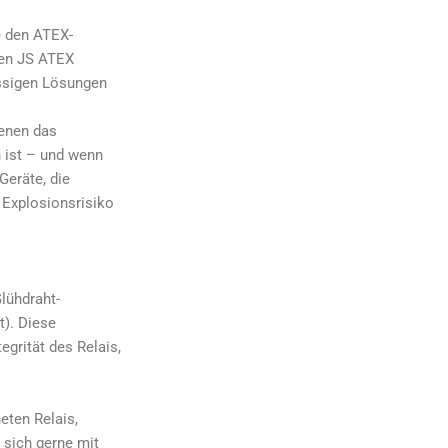
e den ATEX-
uen JS ATEX
ässigen Lösungen
denen das
 ist – und wenn
Geräte, die
 Explosionsrisiko
lühdraht-
). Diese
egrität des Relais,
eten Relais,
 sich gerne mit