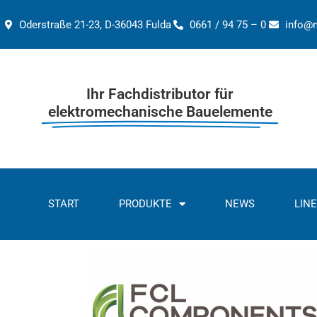
Zum
Inhalt
Oderstraße 21-23, D-36043 Fulda
0661 / 94 75 – 0
info@
springen
Ihr Fachdistributor für
elektromechanische Bauelemente
START
PRODUKTE
NEWS
LIN