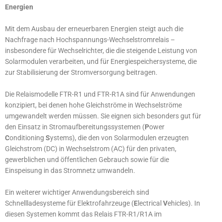
Energien
Mit dem Ausbau der erneuerbaren Energien steigt auch die
Nachfrage nach Hochspannungs-Wechselstromrelais –
insbesondere für Wechselrichter, die die steigende Leistung von
Solarmodulen verarbeiten, und für Energiespeichersysteme, die
zur Stabilisierung der Stromversorgung beitragen.
Die Relaismodelle FTR-R1 und FTR-R1A sind für Anwendungen
konzipiert, bei denen hohe Gleichströme in Wechselströme
umgewandelt werden müssen. Sie eignen sich besonders gut für
den Einsatz in Stromaufbereitungssystemen (
P
ower
C
onditioning
S
ystems), die den von Solarmodulen erzeugten
Gleichstrom (DC) in Wechselstrom (AC) für den privaten,
gewerblichen und öffentlichen Gebrauch sowie für die
Einspeisung in das Stromnetz umwandeln.
Ein weiterer wichtiger Anwendungsbereich sind
Schnellladesysteme für Elektrofahrzeuge (
E
lectrical
V
ehicles). In
diesen Systemen kommt das Relais FTR-R1/R1A im