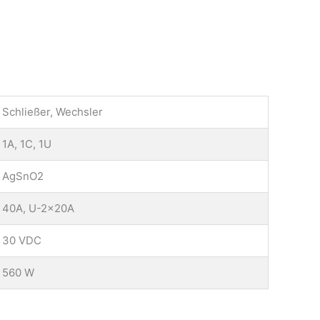
Schließer, Wechsler
1A, 1C, 1U
AgSnO2
40A, U-2x20A
30 VDC
560 W