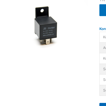
Kon
K
A
K
S
S
S