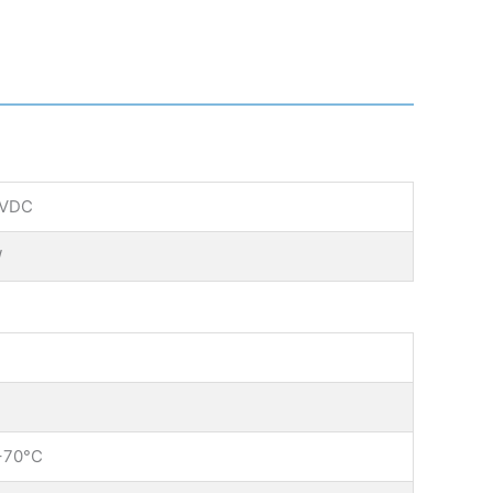
 VDC
W
 +70°C