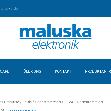
maluska.de
ECARD
ÜBER UNS
KONTAKT
PRODUKTANFR
t
/
Produkte
/
Relais
/
Hochstromrelais
/ TRV4 – Hochstromrelais
V4
– Hochstromrelais