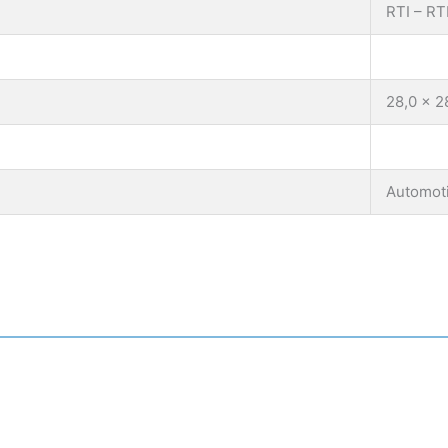
RTI – RTI
28,0 x 2
Automot