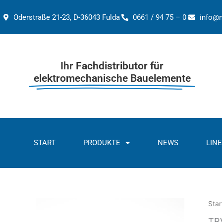
Zum
Inhalt
Oderstraße 21-23, D-36043 Fulda
0661 / 94 75 – 0
info@
springen
Ihr Fachdistributor für
elektromechanische Bauelemente
START
PRODUKTE
NEWS
LIN
Star
TR